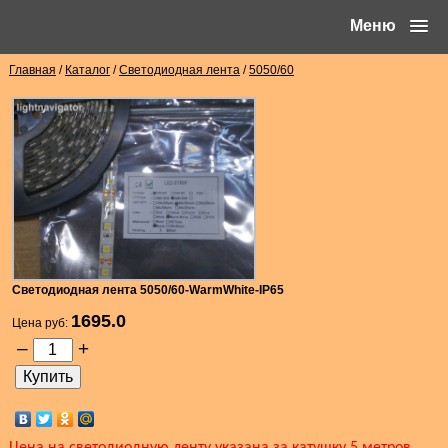
Меню
Главная
/
Каталог
/
Светодиодная лента
/
5050/60
Светодиодная лента 5050/60-WarmWhite-IP65
1695.0
Цена руб:
–
+
Цена на светодиодную ленту указана за катушку 5 метров.